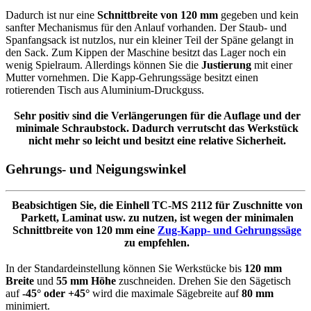
Dadurch ist nur eine
Schnittbreite von 120 mm
gegeben und kein
sanfter Mechanismus für den Anlauf vorhanden. Der Staub- und
Spanfangsack ist nutzlos, nur ein kleiner Teil der Späne gelangt in
den Sack. Zum Kippen der Maschine besitzt das Lager noch ein
wenig Spielraum. Allerdings können Sie die
Justierung
mit einer
Mutter vornehmen. Die Kapp-Gehrungssäge besitzt einen
rotierenden Tisch aus Aluminium-Druckguss.
Sehr positiv sind die Verlängerungen für die Auflage und der
minimale Schraubstock. Dadurch verrutscht das Werkstück
nicht mehr so leicht und besitzt eine relative Sicherheit.
Gehrungs- und Neigungswinkel
Beabsichtigen Sie, die Einhell TC-MS 2112 für Zuschnitte von
Parkett, Laminat usw. zu nutzen, ist wegen der minimalen
Schnittbreite von 120 mm eine
Zug-Kapp- und Gehrungssäge
zu empfehlen.
In der Standardeinstellung können Sie Werkstücke bis
120 mm
Breite
und
55 mm Höhe
zuschneiden. Drehen Sie den Sägetisch
auf
-45° oder +45°
wird die maximale Sägebreite auf
80 mm
minimiert.