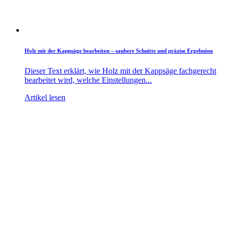
Holz mit der Kappsäge bearbeiten – saubere Schnitte und präzise Ergebnisse
Dieser Text erklärt, wie Holz mit der Kappsäge fachgerecht
bearbeitet wird, welche Einstellungen...
Artikel lesen