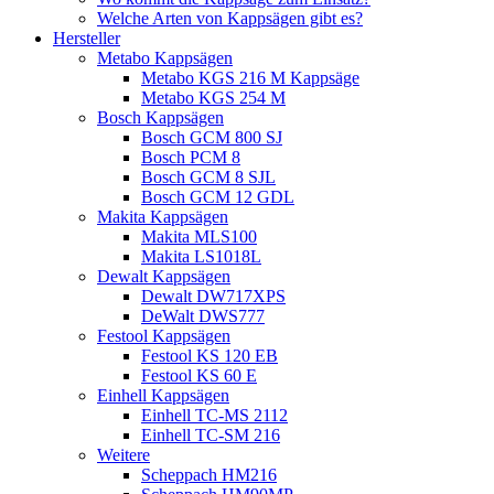
Welche Arten von Kappsägen gibt es?
Hersteller
Metabo Kappsägen
Metabo KGS 216 M Kappsäge
Metabo KGS 254 M
Bosch Kappsägen
Bosch GCM 800 SJ
Bosch PCM 8
Bosch GCM 8 SJL
Bosch GCM 12 GDL
Makita Kappsägen
Makita MLS100
Makita LS1018L
Dewalt Kappsägen
Dewalt DW717XPS
DeWalt DWS777
Festool Kappsägen
Festool KS 120 EB
Festool KS 60 E
Einhell Kappsägen
Einhell TC-MS 2112
Einhell TC-SM 216
Weitere
Scheppach HM216