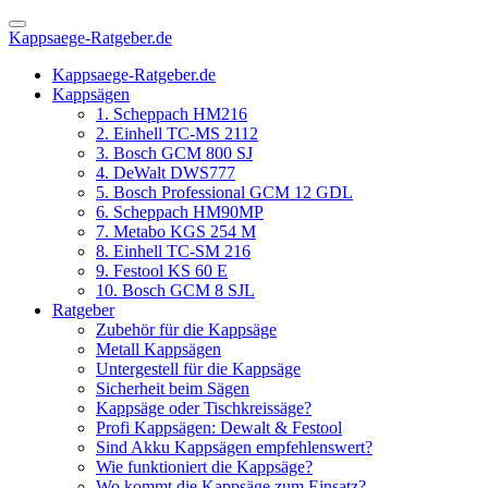
Kappsaege-Ratgeber.de
Kappsaege-Ratgeber.de
Kappsägen
1. Scheppach HM216
2. Einhell TC-MS 2112
3. Bosch GCM 800 SJ
4. DeWalt DWS777
5. Bosch Professional GCM 12 GDL
6. Scheppach HM90MP
7. Metabo KGS 254 M
8. Einhell TC-SM 216
9. Festool KS 60 E
10. Bosch GCM 8 SJL
Ratgeber
Zubehör für die Kappsäge
Metall Kappsägen
Untergestell für die Kappsäge
Sicherheit beim Sägen
Kappsäge oder Tischkreissäge?
Profi Kappsägen: Dewalt & Festool
Sind Akku Kappsägen empfehlenswert?
Wie funktioniert die Kappsäge?
Wo kommt die Kappsäge zum Einsatz?